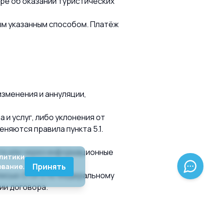
оре об оказании туристических
ным указанным способом. Платёж
изменения и аннуляции,
 и услуг, либо уклонения от
няются правила пункта 5.1.
чте или через информационные
литики
Принять
вание.
дписью (ПЭП) по Федеральному
ии договора.
мым даёт своё согласие на