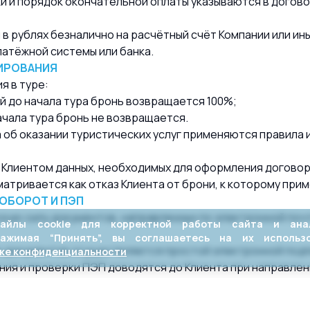
оки и порядок окончательной оплаты указываются в догов
 в рублях безналично на расчётный счёт Компании или и
атёжной системы или банка.
НИРОВАНИЯ
ия в туре:
ей до начала тура бронь возвращается 100%;
начала тура бронь не возвращается.
 об оказании туристических услуг применяются правила 
 Клиентом данных, необходимых для оформления договора
атривается как отказ Клиента от брони, к которому приме
ОБОРОТ И ПЭП
скую силу документов, направленных по электронной по
айлы cookie для корректной работы сайта и ана
Нажимая “Принять”, вы соглашаетесь на их использо
ных документов осуществляется простой электронной по
ке конфиденциальности
ния и проверки ПЭП доводятся до Клиента при направлен
ажимая соответствующие кнопки на сайте, Клиент тем са