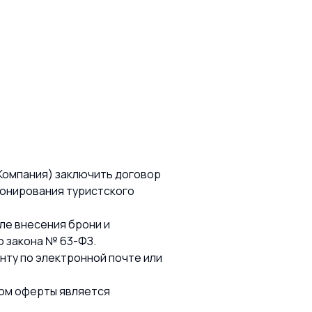
Компания) заключить договор
ронирования туристского
ле внесения брони и
 закона № 63-ФЗ.
енту по электронной почте или
том оферты является