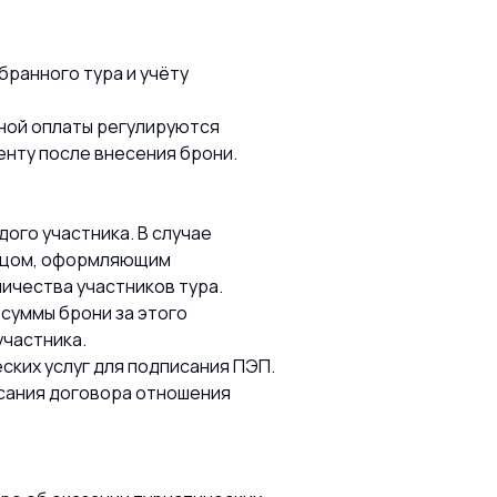
бранного тура и учёту
ьной оплаты регулируются
енту после внесения брони.
дого участника. В случае
лицом, оформляющим
личества участников тура.
 суммы брони за этого
участника.
ских услуг для подписания ПЭП.
исания договора отношения