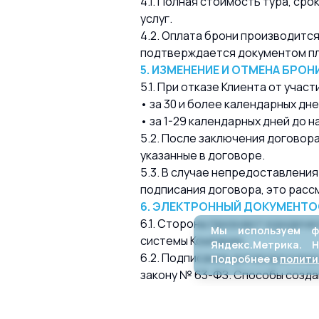
4.1. Полная стоимость тура, ср
услуг.
4.2. Оплата брони производится
подтверждается документом пл
5. ИЗМЕНЕНИЕ И ОТМЕНА БРО
5.1. При отказе Клиента от участ
• за 30 и более календарных дн
• за 1-29 календарных дней до 
5.2. После заключения договора
указанные в договоре.
5.3. В случае непредоставления
подписания договора, это рассм
6. ЭЛЕКТРОННЫЙ ДОКУМЕНТО
6.1. Стороны признают юридиче
Мы используем ф
системы Компании.
Яндекс.Метрикa. 
6.2. Подписание договора и и
Подробнее в
полити
закону № 63-ФЗ. Способы созда
7. ПЕРСОНАЛЬНЫЕ ДАННЫЕ
7.1. Оформляя бронирование и н