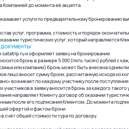
а Компанией до момента её акцепта.
а оказывает услуги по предварительному бронированию вы
состав услуг, программа, стоимость и порядок окончател
казании туристических услуг, который направляется Кли
И ДОКУМЕНТЫ
те satatrip.ru и оформляет заявку на бронирование.
вносится бронь в размере 5 000 (пять тысяч) рублей с каж
(семьи или компании) бронь может быть внесена одним 
ое лицо вносит сумму брони, рассчитанную исходя из ко
вано» возникает по каждому участнику после поступления
х участников в заявку вносится бронь за каждого такого 
пания направляет Клиенту договор об оказании туристиче
ённым после его подписания Клиентом. До момента подп
щей офертой и фактом брони.
 в счёт общей стоимости тура по договору.